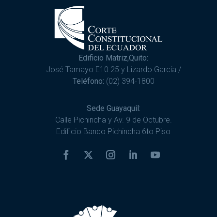
Edificio Matriz,Quito:
José Tamayo E10 25 y Lizardo García /
Teléfono:
(02) 394-1800
Sede Guayaquil:
Calle Pichincha y Av. 9 de Octubre.
Edificio Banco Pichincha 6to Piso