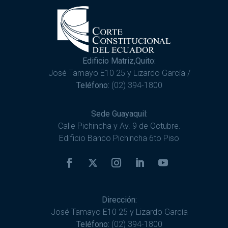
Edificio Matriz,Quito:
José Tamayo E10 25 y Lizardo García /
Teléfono:
(02) 394-1800
Sede Guayaquil:
Calle Pichincha y Av. 9 de Octubre.
Edificio Banco Pichincha 6to Piso
Dirección:
José Tamayo E10 25 y Lizardo García
Teléfono:
(02) 394-1800