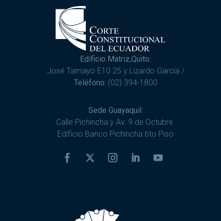
Edificio Matriz,Quito:
José Tamayo E10 25 y Lizardo García /
Teléfono:
(02) 394-1800
Sede Guayaquil:
Calle Pichincha y Av. 9 de Octubre.
Edificio Banco Pichincha 6to Piso