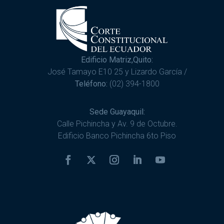
Edificio Matriz,Quito:
José Tamayo E10 25 y Lizardo García /
Teléfono:
(02) 394-1800
Sede Guayaquil:
Calle Pichincha y Av. 9 de Octubre.
Edificio Banco Pichincha 6to Piso