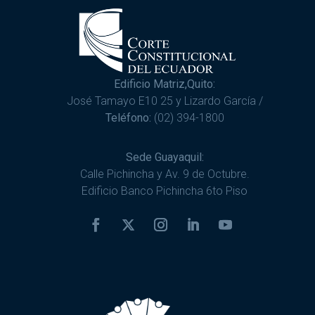
Edificio Matriz,Quito:
José Tamayo E10 25 y Lizardo García /
Teléfono:
(02) 394-1800
Sede Guayaquil:
Calle Pichincha y Av. 9 de Octubre.
Edificio Banco Pichincha 6to Piso