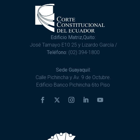
Edificio Matriz,Quito:
José Tamayo E10 25 y Lizardo García /
Teléfono:
(02) 394-1800
Sede Guayaquil:
Calle Pichincha y Av. 9 de Octubre.
Edificio Banco Pichincha 6to Piso