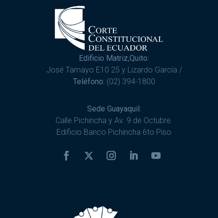
Edificio Matriz,Quito:
José Tamayo E10 25 y Lizardo García /
Teléfono:
(02) 394-1800
Sede Guayaquil:
Calle Pichincha y Av. 9 de Octubre.
Edificio Banco Pichincha 6to Piso