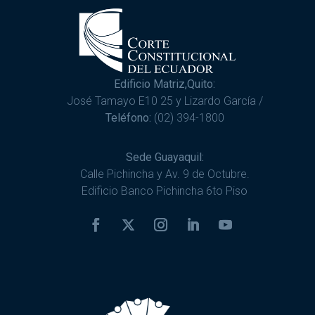
Edificio Matriz,Quito:
José Tamayo E10 25 y Lizardo García /
Teléfono:
(02) 394-1800
Sede Guayaquil:
Calle Pichincha y Av. 9 de Octubre.
Edificio Banco Pichincha 6to Piso