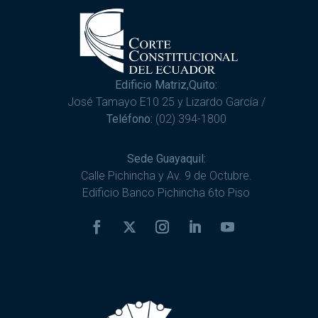
Edificio Matriz,Quito:
José Tamayo E10 25 y Lizardo García /
Teléfono:
(02) 394-1800
Sede Guayaquil:
Calle Pichincha y Av. 9 de Octubre.
Edificio Banco Pichincha 6to Piso