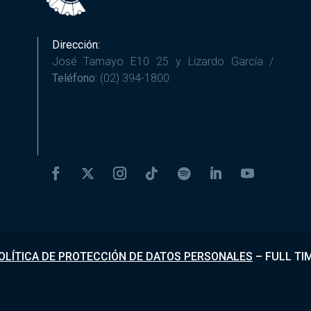
Dirección:
José Tamayo E10 25 y Lizardo García /
Teléfono:
(02) 394-1800
OLÍTICA DE PROTECCIÓN DE DATOS PERSONALES
–
FULL TI
Desarrollado por
Fundapi