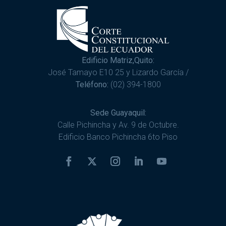
Edificio Matriz,Quito:
José Tamayo E10 25 y Lizardo García /
Teléfono:
(02) 394-1800
Sede Guayaquil:
Calle Pichincha y Av. 9 de Octubre.
Edificio Banco Pichincha 6to Piso