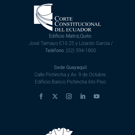
Edificio Matriz,Quito:
José Tamayo E10 25 y Lizardo García /
Teléfono:
(02) 394-1800
Sede Guayaquil:
Calle Pichincha y Av. 9 de Octubre.
Edificio Banco Pichincha 6to Piso