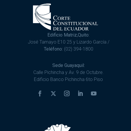
Edificio Matriz,Quito:
José Tamayo E10 25 y Lizardo García /
Teléfono:
(02) 394-1800
Sede Guayaquil:
Calle Pichincha y Av. 9 de Octubre.
Edificio Banco Pichincha 6to Piso