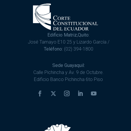
Edificio Matriz,Quito:
José Tamayo E10 25 y Lizardo García /
Teléfono:
(02) 394-1800
Sede Guayaquil:
Calle Pichincha y Av. 9 de Octubre.
Edificio Banco Pichincha 6to Piso