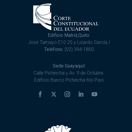
Edificio Matriz,Quito:
José Tamayo E10 25 y Lizardo García /
Teléfono:
(02) 394-1800
Sede Guayaquil:
Calle Pichincha y Av. 9 de Octubre.
Edificio Banco Pichincha 6to Piso