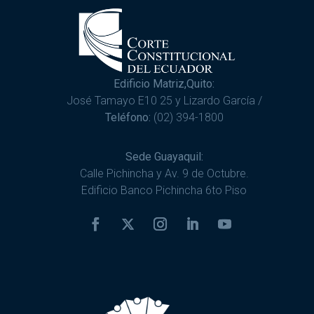
Edificio Matriz,Quito:
José Tamayo E10 25 y Lizardo García /
Teléfono:
(02) 394-1800
Sede Guayaquil:
Calle Pichincha y Av. 9 de Octubre.
Edificio Banco Pichincha 6to Piso