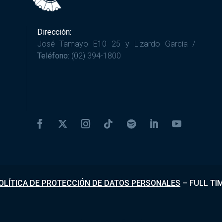
Dirección:
José Tamayo E10 25 y Lizardo García /
Teléfono:
(02) 394-1800
OLÍTICA DE PROTECCIÓN DE DATOS PERSONALES
–
FULL TI
Desarrollado por
Fundapi