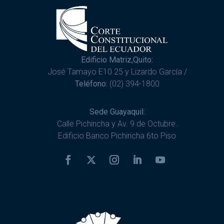
Edificio Matriz,Quito:
José Tamayo E10 25 y Lizardo García /
Teléfono:
(02) 394-1800
Sede Guayaquil:
Calle Pichincha y Av. 9 de Octubre.
Edificio Banco Pichincha 6to Piso