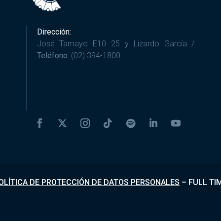
Dirección:
José Tamayo E10 25 y Lizardo García /
Teléfono:
(02) 394-1800
OLÍTICA DE PROTECCIÓN DE DATOS PERSONALES
–
FULL TI
Desarrollado por
Fundapi