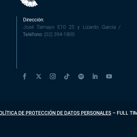
Dirección:
José Tamayo E10 25 y Lizardo García /
Teléfono:
(02) 394-1800
OLÍTICA DE PROTECCIÓN DE DATOS PERSONALES
–
FULL TI
Desarrollado por
Fundapi