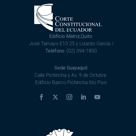
Edificio Matriz,Quito:
José Tamayo E10 25 y Lizardo García /
Teléfono:
(02) 394-1800
Sede Guayaquil:
Calle Pichincha y Av. 9 de Octubre.
Edificio Banco Pichincha 6to Piso