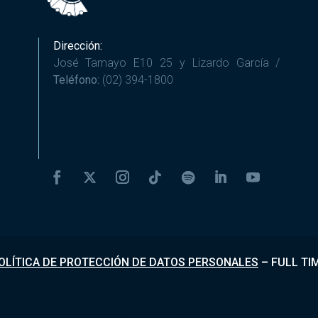
Dirección:
José Tamayo E10 25 y Lizardo García /
Teléfono:
(02) 394-1800
OLÍTICA DE PROTECCIÓN DE DATOS PERSONALES
–
FULL TI
Desarrollado por
Fundapi