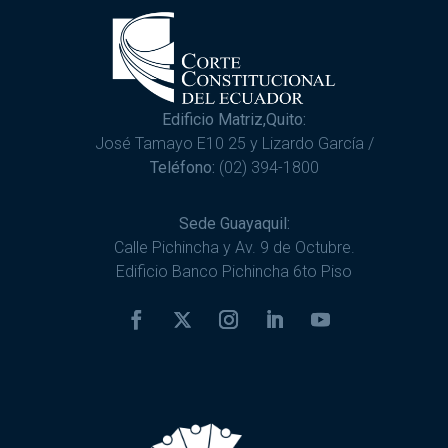
Edificio Matriz,Quito:
José Tamayo E10 25 y Lizardo García /
Teléfono:
(02) 394-1800
Sede Guayaquil:
Calle Pichincha y Av. 9 de Octubre.
Edificio Banco Pichincha 6to Piso