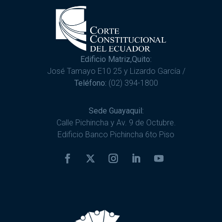
Edificio Matriz,Quito:
José Tamayo E10 25 y Lizardo García /
Teléfono:
(02) 394-1800
Sede Guayaquil:
Calle Pichincha y Av. 9 de Octubre.
Edificio Banco Pichincha 6to Piso