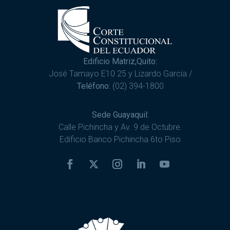
Edificio Matriz,Quito:
José Tamayo E10 25 y Lizardo García /
Teléfono:
(02) 394-1800
Sede Guayaquil:
Calle Pichincha y Av. 9 de Octubre.
Edificio Banco Pichincha 6to Piso