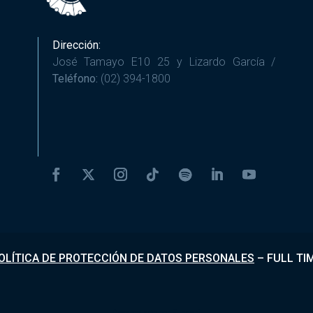
Dirección:
José Tamayo E10 25 y Lizardo García /
Teléfono:
(02) 394-1800
OLÍTICA DE PROTECCIÓN DE DATOS PERSONALES
–
FULL TI
Desarrollado por
Fundapi