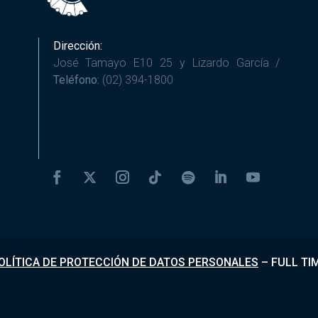
Dirección:
José Tamayo E10 25 y Lizardo García /
Teléfono:
(02) 394-1800
OLÍTICA DE PROTECCIÓN DE DATOS PERSONALES
–
FULL TI
Desarrollado por
Fundapi