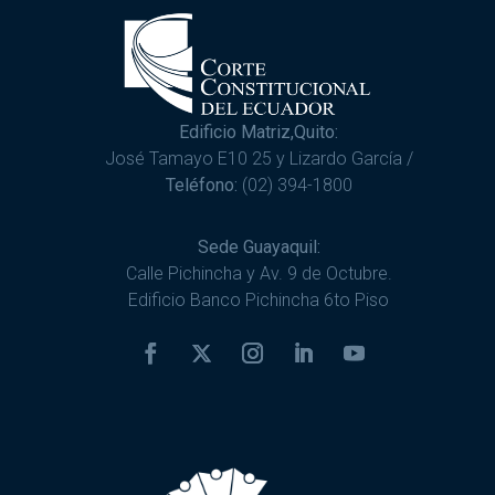
Edificio Matriz,Quito:
José Tamayo E10 25 y Lizardo García /
Teléfono:
(02) 394-1800
Sede Guayaquil:
Calle Pichincha y Av. 9 de Octubre.
Edificio Banco Pichincha 6to Piso