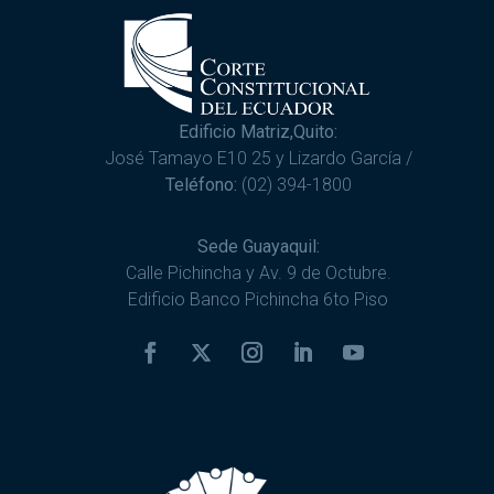
Edificio Matriz,Quito:
José Tamayo E10 25 y Lizardo García /
Teléfono:
(02) 394-1800
Sede Guayaquil:
Calle Pichincha y Av. 9 de Octubre.
Edificio Banco Pichincha 6to Piso