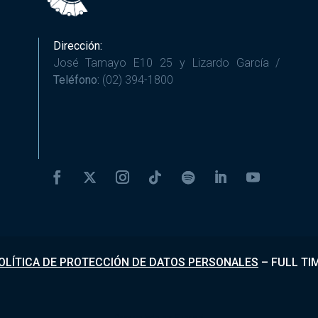
Dirección:
José Tamayo E10 25 y Lizardo García /
Teléfono:
(02) 394-1800
OLÍTICA DE PROTECCIÓN DE DATOS PERSONALES
–
FULL TI
Desarrollado por
Fundapi