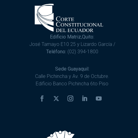
Edificio Matriz,Quito:
José Tamayo E10 25 y Lizardo García /
Teléfono:
(02) 394-1800
Sede Guayaquil:
Calle Pichincha y Av. 9 de Octubre.
Edificio Banco Pichincha 6to Piso