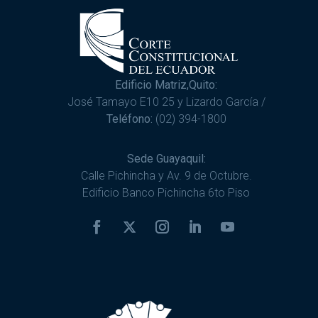
Edificio Matriz,Quito:
José Tamayo E10 25 y Lizardo García /
Teléfono:
(02) 394-1800
Sede Guayaquil:
Calle Pichincha y Av. 9 de Octubre.
Edificio Banco Pichincha 6to Piso