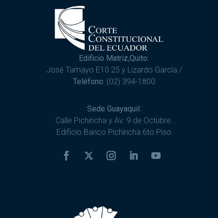
Edificio Matriz,Quito:
José Tamayo E10 25 y Lizardo García /
Teléfono:
(02) 394-1800
Sede Guayaquil:
Calle Pichincha y Av. 9 de Octubre.
Edificio Banco Pichincha 6to Piso