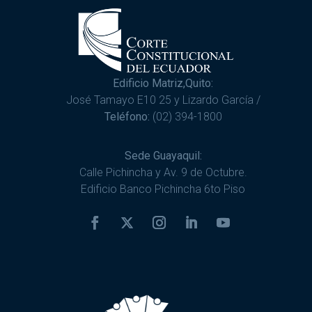
Edificio Matriz,Quito:
José Tamayo E10 25 y Lizardo García /
Teléfono:
(02) 394-1800
Sede Guayaquil:
Calle Pichincha y Av. 9 de Octubre.
Edificio Banco Pichincha 6to Piso