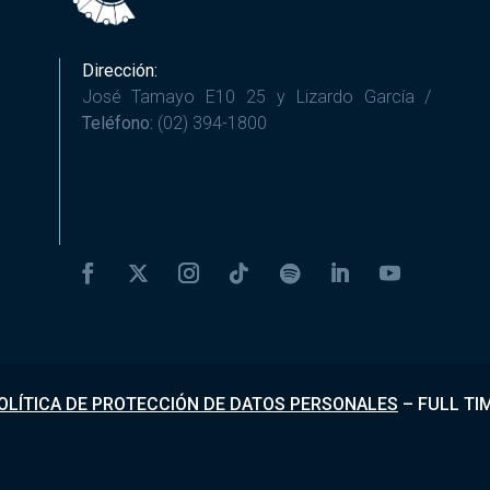
Dirección:
José Tamayo E10 25 y Lizardo García /
Teléfono:
(02) 394-1800
OLÍTICA DE PROTECCIÓN DE DATOS PERSONALES
–
FULL TI
Desarrollado por
Fundapi