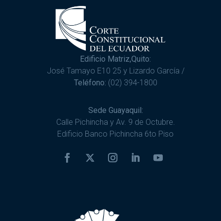
Edificio Matriz,Quito:
José Tamayo E10 25 y Lizardo García /
Teléfono:
(02) 394-1800
Sede Guayaquil:
Calle Pichincha y Av. 9 de Octubre.
Edificio Banco Pichincha 6to Piso