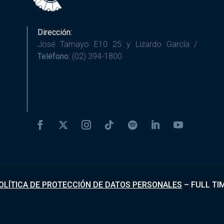
Dirección:
José Tamayo E10 25 y Lizardo García /
Teléfono:
(02) 394-1800
OLÍTICA DE PROTECCIÓN DE DATOS PERSONALES
–
FULL TI
Desarrollado por
Fundapi