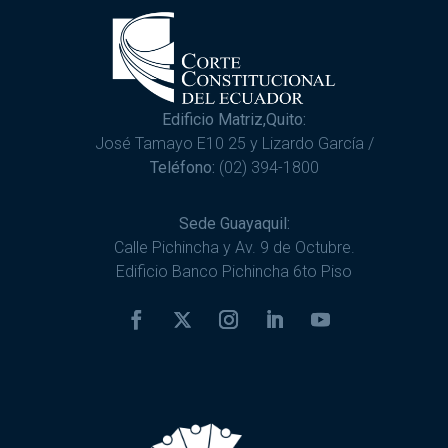
Edificio Matriz,Quito:
José Tamayo E10 25 y Lizardo García /
Teléfono:
(02) 394-1800
Sede Guayaquil:
Calle Pichincha y Av. 9 de Octubre.
Edificio Banco Pichincha 6to Piso