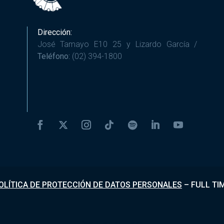
Dirección:
José Tamayo E10 25 y Lizardo García /
Teléfono:
(02) 394-1800
OLÍTICA DE PROTECCIÓN DE DATOS PERSONALES
–
FULL TI
Desarrollado por
Fundapi