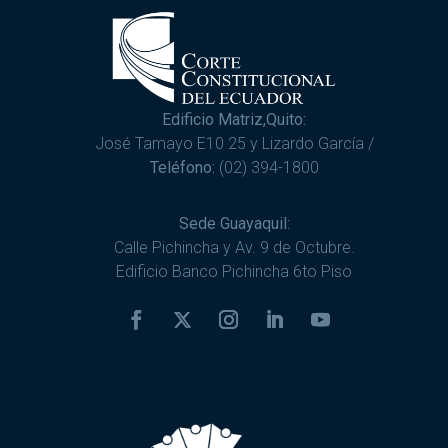
Edificio Matriz,Quito:
José Tamayo E10 25 y Lizardo García /
Teléfono:
(02) 394-1800
Sede Guayaquil:
Calle Pichincha y Av. 9 de Octubre.
Edificio Banco Pichincha 6to Piso