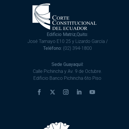
Edificio Matriz,Quito:
José Tamayo E10 25 y Lizardo García /
Teléfono:
(02) 394-1800
Sede Guayaquil:
Calle Pichincha y Av. 9 de Octubre.
Edificio Banco Pichincha 6to Piso