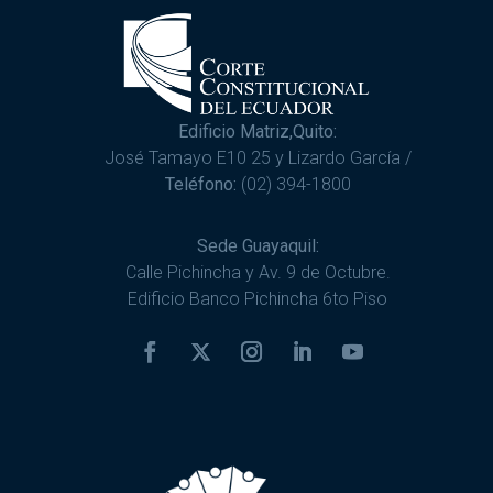
Edificio Matriz,Quito:
José Tamayo E10 25 y Lizardo García /
Teléfono:
(02) 394-1800
Sede Guayaquil:
Calle Pichincha y Av. 9 de Octubre.
Edificio Banco Pichincha 6to Piso