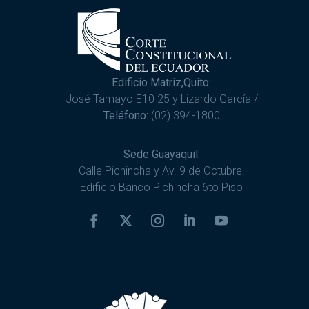
Edificio Matriz,Quito:
José Tamayo E10 25 y Lizardo García /
Teléfono:
(02) 394-1800
Sede Guayaquil:
Calle Pichincha y Av. 9 de Octubre.
Edificio Banco Pichincha 6to Piso