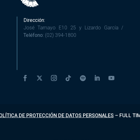
Dirección:
José Tamayo E10 25 y Lizardo García /
Teléfono:
(02) 394-1800
OLÍTICA DE PROTECCIÓN DE DATOS PERSONALES
–
FULL TI
Desarrollado por
Fundapi