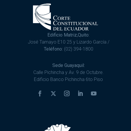
Edificio Matriz,Quito:
José Tamayo E10 25 y Lizardo García /
Teléfono:
(02) 394-1800
Sede Guayaquil:
Calle Pichincha y Av. 9 de Octubre.
Edificio Banco Pichincha 6to Piso