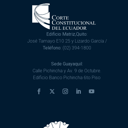
Edificio Matriz,Quito:
José Tamayo E10 25 y Lizardo García /
Teléfono:
(02) 394-1800
Sede Guayaquil:
Calle Pichincha y Av. 9 de Octubre.
Edificio Banco Pichincha 6to Piso