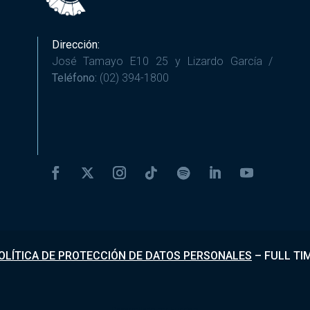
Dirección:
José Tamayo E10 25 y Lizardo García /
Teléfono:
(02) 394-1800
OLÍTICA DE PROTECCIÓN DE DATOS PERSONALES
–
FULL TI
Desarrollado por
Fundapi