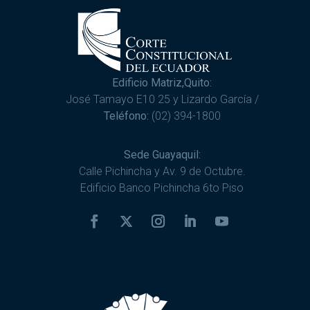
Edificio Matriz,Quito:
José Tamayo E10 25 y Lizardo García /
Teléfono:
(02) 394-1800
Sede Guayaquil:
Calle Pichincha y Av. 9 de Octubre.
Edificio Banco Pichincha 6to Piso