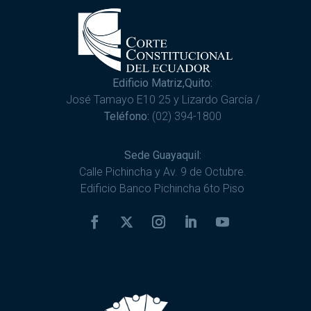
Edificio Matriz,Quito:
José Tamayo E10 25 y Lizardo García /
Teléfono:
(02) 394-1800
Sede Guayaquil:
Calle Pichincha y Av. 9 de Octubre.
Edificio Banco Pichincha 6to Piso