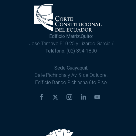
Edificio Matriz,Quito:
José Tamayo E10 25 y Lizardo García /
Teléfono:
(02) 394-1800
Sede Guayaquil:
Calle Pichincha y Av. 9 de Octubre.
Edificio Banco Pichincha 6to Piso